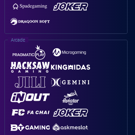
Arcade