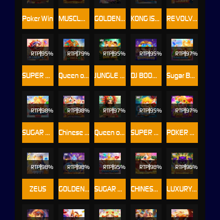
Poker Win
MUSCLE FORTUNE CAT
GOLDEN IDOL
KONG ISLAND
REVOLVER HARE
RTP
95%
RTP
RTP
95%
RTP
95%
RTP
97%
SUPER ELEMENTS 2
Queen of Inca 2
JUNGLE BANG BANG
DJ BOOM BOOM
Sugar Bang Bang 2
RTP
98%
RTP
RTP
RTP
95%
RTP
97%
SUGAR BANG BANG PLUS
Chinese New Year Moreways
Queen of Inca
SUPER ELEMENTS
POKER WIN 2
RTP
RTP
98%
RTP
95%
RTP
98%
RTP
96%
ZEUS
GOLDEN GENIE
SUGAR BANG BANG
CHINESE NEW YEAR
LUXURY GOLDEN PANTHER