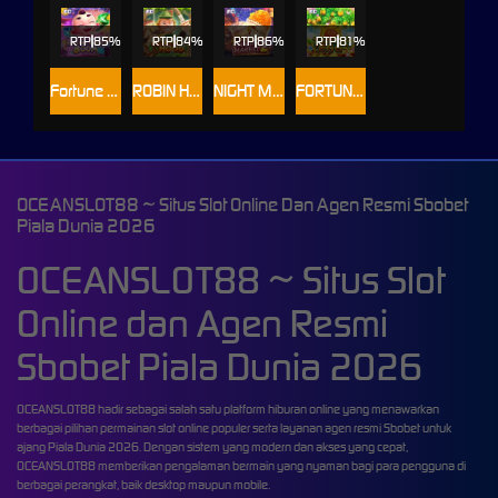
RTP
85%
RTP
84%
RTP
86%
RTP
81%
Fortune Money Boom
ROBIN HOOD
NIGHT MARKET 2
FORTUNE EGG
OCEANSLOT88 ~ Situs Slot Online Dan Agen Resmi Sbobet
Piala Dunia 2026
OCEANSLOT88 ~ Situs Slot
Online dan Agen Resmi
Sbobet Piala Dunia 2026
OCEANSLOT88 hadir sebagai salah satu platform hiburan online yang menawarkan
berbagai pilihan permainan slot online populer serta layanan agen resmi Sbobet untuk
ajang Piala Dunia 2026. Dengan sistem yang modern dan akses yang cepat,
OCEANSLOT88 memberikan pengalaman bermain yang nyaman bagi para pengguna di
berbagai perangkat, baik desktop maupun mobile.