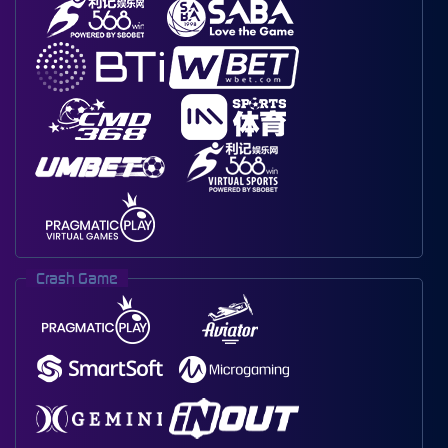
Crash Game